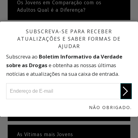
Os Jovens em Comparação com os
Adultos Qual é a Diferença?
SUBSCREVA-SE PARA RECEBER
O que é uma bebedeira?
ATUALIZAÇÕES E SABER FORMAS DE
AJUDAR
Subscreva ao
Boletim Informativo da Verdade
O que é o Alcoolismo ou a Dependência
do Álcool?
sobre as Drogas
e obtenha as nossas últimas
notícias e atualizações na sua caixa de entrada.
Estatísticas Internacionais
NÃO OBRIGADO.
Efeitos a Curto e Longo Prazo
As Vítimas mais Jovens