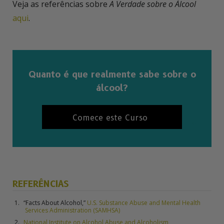
Veja as referências sobre
A Verdade sobre o Álcool
aqui
.
Quanto é que realmente sabe sobre o
álcool?
Comece este Curso
REFERÊNCIAS
“Facts About Alcohol,”
U.S. Substance Abuse and Mental Health
Services Administration (SAMHSA)
National Institute on Alcohol Abuse and Alcoholism