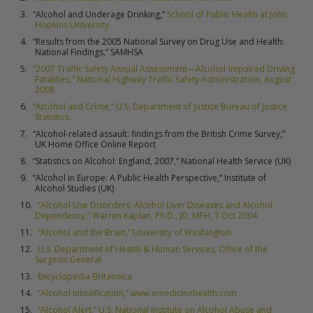
“Alcohol and Underage Drinking,”
School of Public Health at John
Hopkins University
“Results from the 2005 National Survey on Drug Use and Health:
National Findings,” SAMHSA
“2007 Traffic Safety Annual Assessment—Alcohol-Impaired Driving
Fatalities,” National Highway Traffic Safety Administration, August
2008
“Alcohol and Crime,” U.S. Department of Justice Bureau of Justice
Statistics
“Alcohol-related assault: findings from the British Crime Survey,”
UK Home Office Online Report
“Statistics on Alcohol: England, 2007,” National Health Service (UK)
“Alcohol in Europe: A Public Health Perspective,” Institute of
Alcohol Studies (UK)
“Alcohol Use Disorders: Alcohol Liver Diseases and Alcohol
Dependency,” Warren Kaplan, Ph.D., JD, MPH, 7 Oct 2004
“Alcohol and the Brain,” University of Washington
U.S. Department of Health & Human Services, Office of the
Surgeon General
Encyclopedia Britannica
“Alcohol Intoxification,” www.emedicinehealth.com
“Alcohol Alert,” U.S. National Institute on Alcohol Abuse and