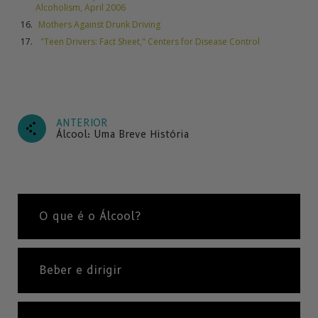
Alcoholism, April 2006
Mothers Against Drunk Driving
"Teen Drivers: Fact Sheet," Centers for Disease Control
ANTERIOR
Álcool: Uma Breve História
O que é o Álcool?
Beber e dirigir