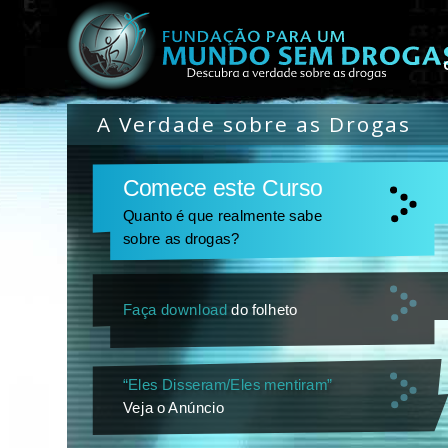
A Verdade sobre as Drogas
Comece este Curso
Quanto é que realmente sabe
sobre as drogas?
Faça download
do folheto
“Eles Disseram/Eles mentiram”
Veja o Anúncio