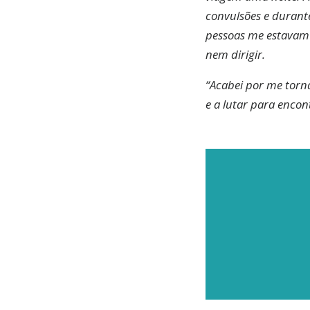
convulsões e durante
pessoas me estavam 
nem dirigir.
“Acabei por me torn
e a lutar para enco
SU
Subscr
obtenha
entrad