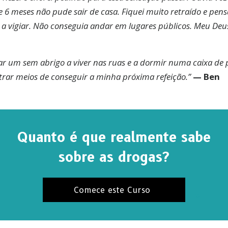
 6 meses não pude sair de casa. Fiquei muito retraído e pen
a vigiar. Não conseguia andar em lugares públicos. Meu Deu
ar um sem abrigo a viver nas ruas e a dormir numa caixa de
ntrar meios de conseguir a minha próxima refeição.”
— Ben
Quanto é que realmente sabe
sobre as drogas?
BSCREVA-SE PARA RECEBER ATUALIZAÇÕES E SA
FORMAS DE AJUDAR
Comece este Curso
eva ao
Boletim Informativo da Verdade sobre as Drog
 as nossas últimas notícias e atualizações na sua caixa d
a.