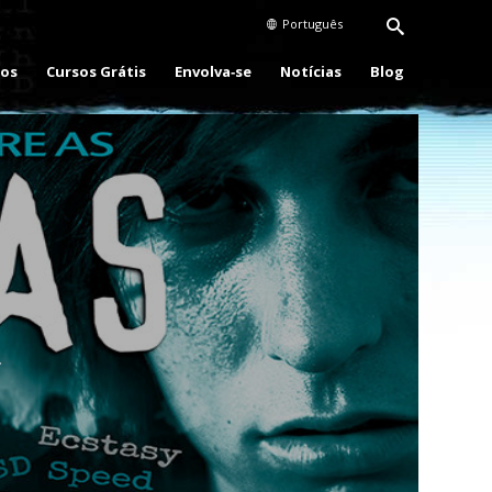
Português
eos
Cursos Grátis
Envolva‑se
Notícias
Blog
Play