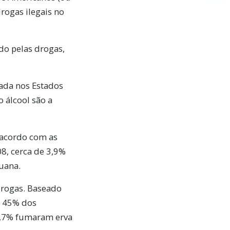
rogas ilegais no
do pelas drogas,
ada nos Estados
 álcool são a
 acordo com as
8, cerca de 3,9%
uana.
drogas. Baseado
, 45% dos
9,7% fumaram erva