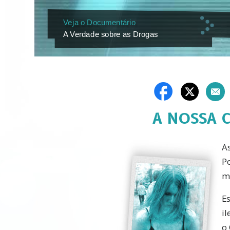
Veja o Documentário
A Verdade sobre as Drogas
A NOSSA 
A
P
m
E
i
o