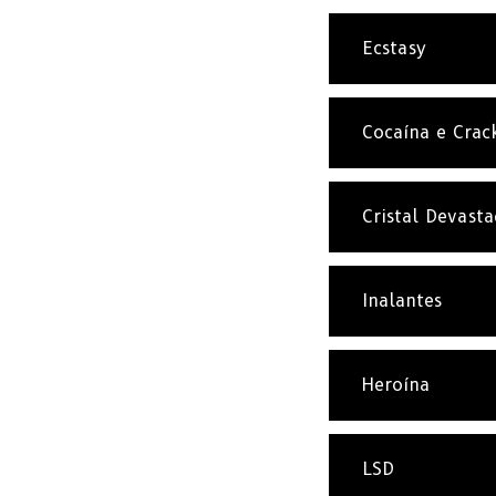
Ecstasy
Cocaína e Crac
Cristal Devast
Inalantes
Heroína
LSD