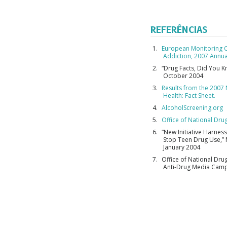
REFERÊNCIAS
European Monitoring C
Addiction, 2007 Annua
“Drug Facts, Did You 
October 2004
Results from the 2007
Health: Fact Sheet.
AlcoholScreening.org
Office of National Dru
“New Initiative Harnes
Stop Teen Drug Use,”
January 2004
Office of National Dru
Anti-Drug Media Camp