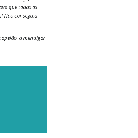
sava que todas as
s! Não conseguia
 papelão, a mendigar
BER
as
e
e