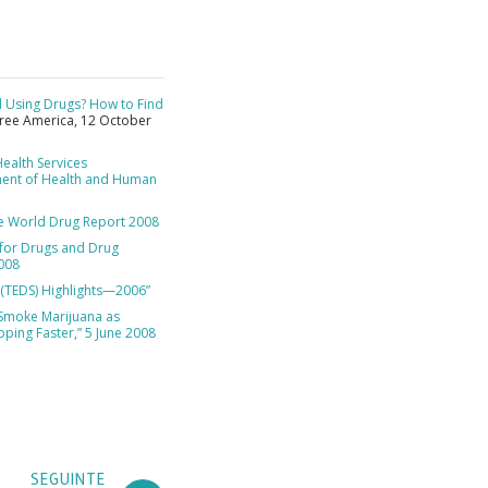
VER
ld Using Drugs? How to Find
Free America, 12 October
GADO.
ealth Services
ment of Health and Human
e World Drug Report 2008
for Drugs and Drug
2008
 (TEDS) Highlights—2006”
Smoke Marijuana as
pping Faster,” 5 June 2008
SEGUINTE