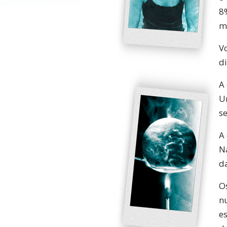
8
m
V
di
A
Un
s
A
N
d
O
n
e