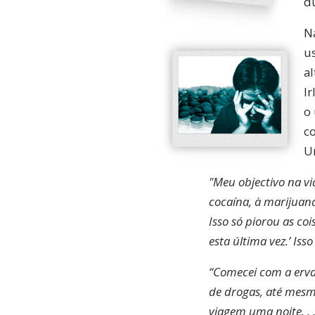
d
N
u
al
Ir
o 
c
U
"Meu objectivo na vi
cocaína, à marijuana
Isso só piorou as c
esta última vez.’ Is
“Comecei com a erva,
de drogas, até mesm
viagem uma noite. . 