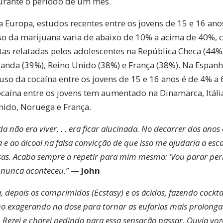
urante o período de um mês.
a Europa, estudos recentes entre os jovens de 15 e 16 an
so da marijuana varia de abaixo de 10% a acima de 40%, 
tas relatadas pelos adolescentes na República Checa (44%
landa (39%), Reino Unido (38%) e França (38%). Na Espanh
uso da cocaína entre os jovens de 15 e 16 anos é de 4% a
ocaína entre os jovens tem aumentado na Dinamarca, Itáli
nido, Noruega e França.
da não era viver. . . era ficar alucinada. No decorrer dos ano
 e ao álcool na falsa convicção de que isso me ajudaria a es
oisas. Acabo sempre a repetir para mim mesmo: ‘Vou parar 
so nunca aconteceu.”
— John
 depois os comprimidos (Ecstasy) e os ácidos, fazendo cocktai
o exagerando na dose para tornar as euforias mais prolong
. Rezei e chorei pedindo para essa sensação passar. Ouvia voz