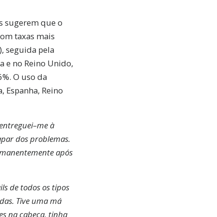
os sugerem que o
com taxas mais
), seguida pela
a e no Reino Unido,
 6%. O uso da
a, Espanha, Reino
s entreguei–me à
capar dos problemas.
permanentemente após
ls de todos os tipos
adas. Tive uma má
es na cabeça, tinha