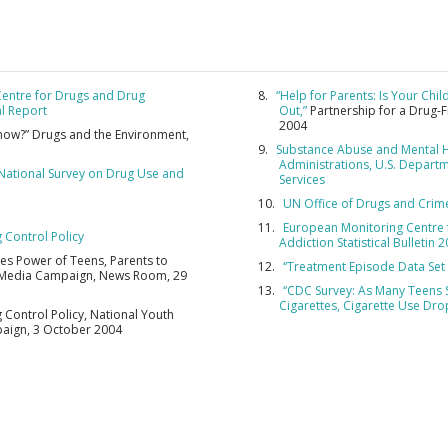
SUBSCRE
entre for Drugs and Drug
“Help for Parents: Is Your Chi
l Report
Out,”
Partnership for a Drug-
NÃO OBRI
2004
Know?” Drugs and the Environment,
Substance Abuse and Mental H
Administrations, U.S. Depart
 National Survey on Drug Use and
Services
UN Office of Drugs and Crim
European Monitoring Centre 
g Control Policy
Addiction Statistical Bulletin 
ses Power of Teens, Parents to
“Treatment Episode Data Set
 Media Campaign, News Room, 29
“CDC Survey: As Many Teens 
Cigarettes, Cigarette Use Dro
g Control Policy, National Youth
aign, 3 October 2004