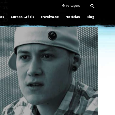
Português
eos
Cursos Grátis
Envolva‑se
Notícias
Blog
Play