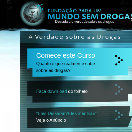
A Verdade sobre as Drogas
Comece este Curso
Quanto é que realmente sabe
sobre as drogas?
Faça download
do folheto
“Eles Disseram/Eles mentiram”
Veja o Anúncio