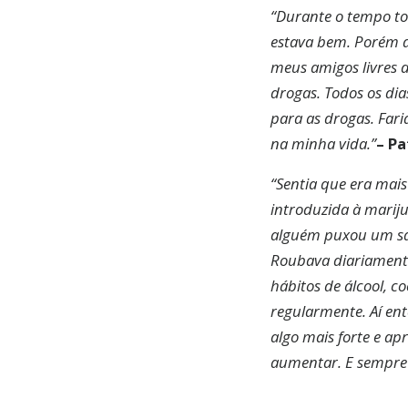
“
Durante o tempo to
estava bem. Porém de
meus amigos livres 
drogas. Todos os di
para as drogas. Fari
na minha vida.”
– Pa
“
Sentia que era mais
introduzida à marij
alguém puxou um sac
Roubava diariamente
hábitos de álcool, 
regularmente. Aí en
algo mais forte e ap
aumentar. E sempre q