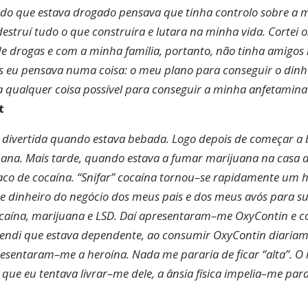
do que estava drogado pensava que tinha controlo sobre a m
struí tudo o que construira e lutara na minha vida. Cortei o
SUBSCRE
de drogas e com a minha família, portanto, não tinha amigos
as eu pensava numa coisa: o meu plano para conseguir o dinh
NÃO OBRI
a qualquer coisa possível para conseguir a minha anfetamina 
t
 divertida quando estava bebada. Logo depois de começar a b
uana. Mais tarde, quando estava a fumar marijuana na casa 
o de cocaína. “Snifar” cocaína tornou–se rapidamente um há
 dinheiro do negócio dos meus pais e dos meus avós para s
cocaína, marijuana e LSD. Daí apresentaram–me OxyContin e 
tendi que estava dependente, ao consumir OxyContin diariam
resentaram–me a heroína. Nada me pararia de ficar “alta”. O 
ue eu tentava livrar–me dele, a ânsia física impelia–me par