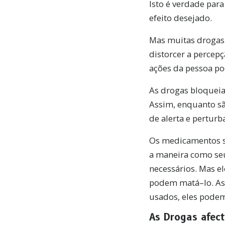
Isto é verdade par
efeito desejado.
Mas muitas drogas 
distorcer a percep
ações da pessoa po
As drogas bloqueia
Assim, enquanto sã
de alerta e pertur
Os medicamentos sã
a maneira como seu 
necessários. Mas e
podem matá–lo. As
usados, eles podem 
As Drogas afec