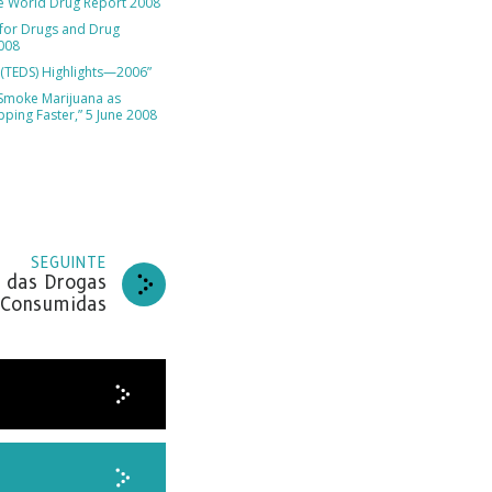
e World Drug Report 2008
for Drugs and Drug
2008
 (TEDS) Highlights—2006”
Smoke Marijuana as
pping Faster,” 5 June 2008
SEGUINTE
a das Drogas
 Consumidas