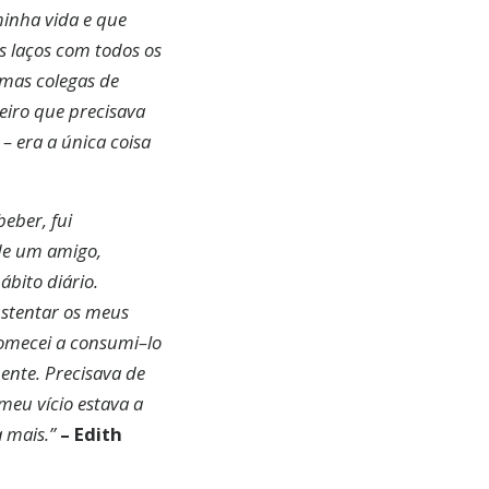
inha vida e que
s laços com todos os
VER
 mas colegas de
eiro que precisava
GADO.
– era a única coisa
eber, fui
de um amigo,
bito diário.
ustentar os meus
comecei a consumi–lo
ente. Precisava de
meu vício estava a
a mais.”
– Edith