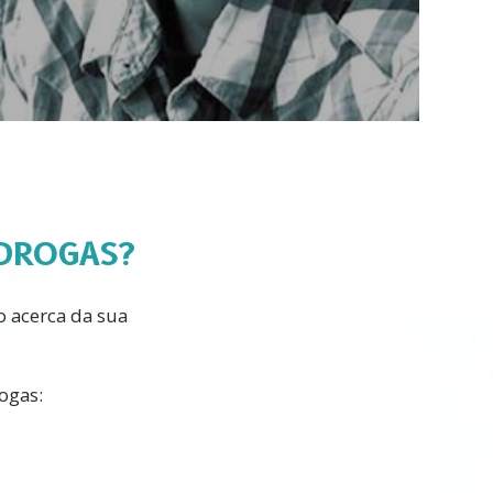
Video
DROGAS?
 acerca da sua
ogas: