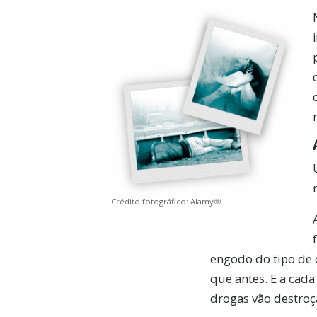
Crédito fotográfico: Alamy￼
SU
engodo do tipo de 
Subscr
que antes. E a cad
obtenha
drogas vão destroç
entrad