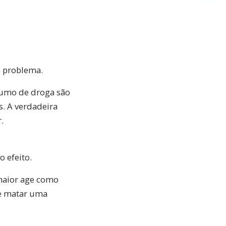
o problema.
nsumo de droga são
s. A verdadeira
.
 efeito.
maior age como
e matar uma