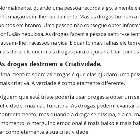
Normalmente, quando uma pessoa recorda algo, a mente é m
informação vem–lhe rapidamente. Mas as drogas borram a 
pontos em branco. Uma pessoa não consegue obter inform
confusão nebulosa. As drogas fazem a pessoa sentir–se lent
causam–lhe fracassos na vida. E quanto mais falhas ele tem e
mais dura, ele quer mais drogas para o ajudar a lidar com o
As drogas destroem a Criatividade.
Uma mentira sobre as drogas é que elas ajudam uma pess
mais criativa. A verdade é completamente diferente.
Alguém que está triste poderia usar drogas a obter um s
BSCREVA-SE PARA RECEBER ATUALIZAÇÕES E SA
felicidade, mas não funciona. As drogas podem levantar
FORMAS DE AJUDAR
contentamento, mas quando a droga se dissipa, ela cai 
eva ao
Boletim Informativo da Verdade sobre as Drog
a momento, o mergulho emocional é mais baixo e mais baix
 as nossas últimas notícias e atualizações na sua caixa d
ar completamente a sua criatividade.
a.