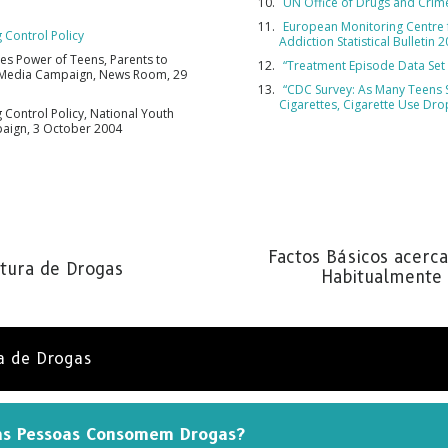
UN Office of Drugs and Crim
European Monitoring Centre 
g Control Policy
Addiction Statistical Bulletin 
ses Power of Teens, Parents to
“Treatment Episode Data Set
 Media Campaign, News Room, 29
“CDC Survey: As Many Teens 
Cigarettes, Cigarette Use Dro
g Control Policy, National Youth
aign, 3 October 2004
Factos Básicos acerc
tura de Drogas
Habitualmente
a de Drogas
as Pessoas Consomem Drogas?