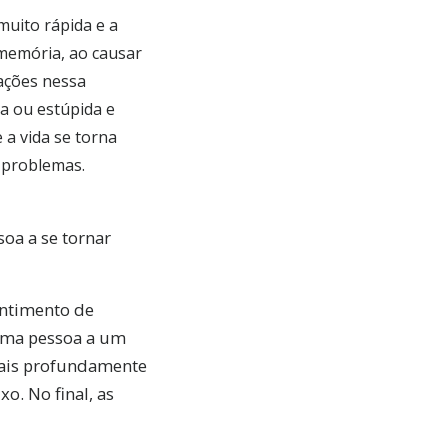
uito rápida e a
memória, ao causar
ações nessa
a ou estúpida e
 a vida se torna
s problemas.
oa a se tornar
entimento de
BER
 uma pessoa a um
mais profundamente
as
e
o. No final, as
e