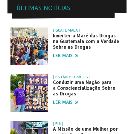
ÚLTIMAS NOTÍCIAS
| GUATEMALA |
Inverter a Maré das Drogas
na Guatemala com a Verdade
Sobre as Drogas
LER MAIS
| ESTADOS UNIDOS |
Conduzir uma Nação para
a Consciencialização Sobre
as Drogas
LER MAIS
| FIJI |
A Missão de uma Mulher por