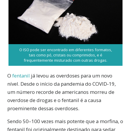
O ISO pode ser encontrado em diferentes formatos,
tais como pó, cristais ou comprimidos, e é
frequentemente misturado com outras drogas.
O
fentanil
já levou as overdoses para um novo
nível. Desde o início da pandemia do COVID‑19,
um número recorde de americanos morreu de
overdose de drogas e o fentanil é a causa
proeminente dessas overdoses.
Sendo 50–100 vezes mais potente que a morfina, o
fentanil foi originalmente destinado para sedar