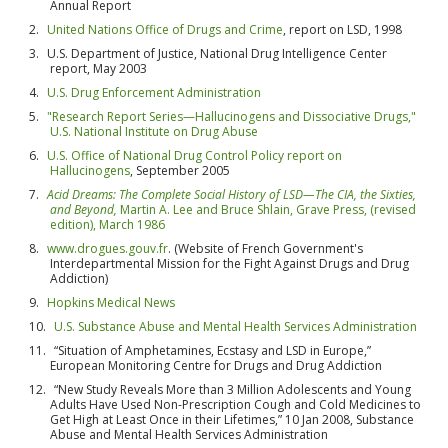
Annual Report
United Nations Office of Drugs and Crime
, report on LSD, 1998
U.S. Department of Justice, National Drug Intelligence Center
report, May 2003
U.S. Drug Enforcement Administration
"Research Report Series—Hallucinogens and Dissociative Drugs,"
U.S. National Institute on Drug Abuse
U.S. Office of National Drug Control Policy report on
Hallucinogens
, September 2005
Acid Dreams: The Complete Social History of LSD—The CIA, the Sixties,
and Beyond,
Martin A. Lee and Bruce Shlain, Grave Press, (revised
edition), March 1986
www.drogues.gouv.fr
. (Website of French Government's
Interdepartmental Mission for the Fight Against Drugs and Drug
Addiction)
Hopkins Medical News
U.S. Substance Abuse and Mental Health Services Administration
SUBSCREVA-SE PARA RECEBER
“Situation of Amphetamines, Ecstasy and LSD in Europe,”
ATUALIZAÇÕES E SABER FORMAS DE
European Monitoring Centre for Drugs and Drug Addiction
AJUDAR
“New Study Reveals More than 3 Million Adolescents and Young
Adults Have Used Non-Prescription Cough and Cold Medicines to
Get High at Least Once in their Lifetimes,” 10 Jan 2008, Substance
Subscreva ao
Boletim Informativo da Verdade
Abuse and Mental Health Services Administration