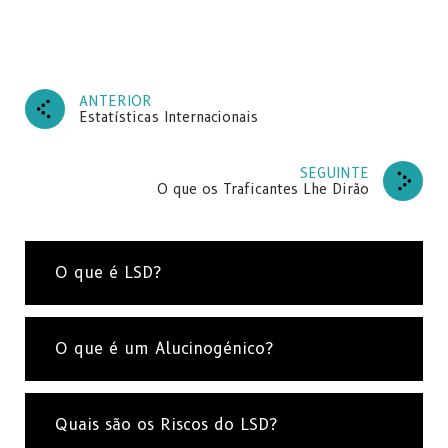
sobre as Drogas
e obtenha as nossas últimas
notícias e atualizações na sua caixa de entrada.
ANTERIOR
Estatísticas Internacionais
NÃO OBRIGADO.
SEGUINTE
O que os Traficantes Lhe Dirão
O que é LSD?
O que é um Alucinogénico?
Quais são os Riscos do LSD?