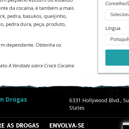
Concelho/D
ente da cocaína, é também a mais
k, pedra, basukos, queijinho,
o, pedra dura, peça, produto,
Língua
 um dependente. Obtenha os
heto
A Verdade sobre Crack Cocaine
.
m Drogas
6331 Hollywood Blvd., Su
States
E AS DROGAS
ENVOLVA‑SE