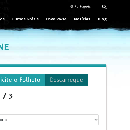
Português
eos
Cursos Grátis
Envolva‑se
Notícias
Blog
NE
icite o Folheto
Descarregue
 / 3