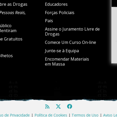
bre as Drogas
Educadores
Pessoas Reais,
Forças Policiais
Pais
úblico
Assine o Juramento Livre de
 Mentiram
Drogas
e Gratuitos
Comece Um Curso On‑line
Junte‑se à Equipa
lhetos
Encomendar Materiais
em Massa
so de Privacidade
|
Política de Cookies
|
Termos de Uso
|
Aviso L