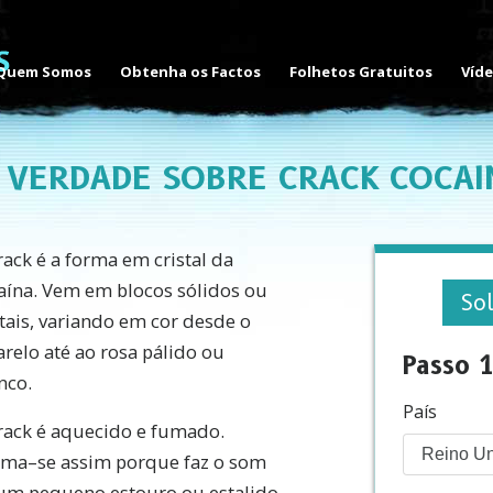
Quem Somos
Obtenha os Factos
Folhetos Gratuitos
Víd
 VERDADE SOBRE CRACK COCAI
rack é a forma em cristal da
aína. Vem em blocos sólidos ou
Sol
stais, variando em cor desde o
relo até ao rosa pálido ou
Passo 1
nco.
País
rack é aquecido e fumado.
ma–se assim porque faz o som
um pequeno estouro ou estalido