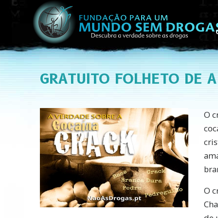
GRATUITO
FOLHETO DE A
O c
coc
cri
ama
bra
O c
Cha
de 