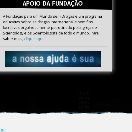
APOIO DA FUNDAÇÃO
A Fundação para um Mundo sem Drogas é um programa
educativo sobre as drogas internacional e sem fins
lucrativos orgulhosamente patrocinado pela Igreja de
Scientology e os Scientologists de todo o mundo. Para
saber mais,
clique aqui.
egal