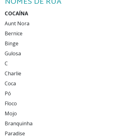
NOMES DE RUA
COCAÍNA
Aunt Nora

Bernice

Binge

Gulosa

C

Charlie

Coca

Pó

Floco

Mojo

Branquinha

Paradise
