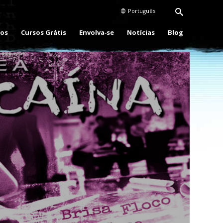
Português
eos
Cursos Grátis
Envolva‑se
Notícias
Blog
Play