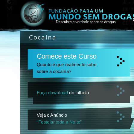
Cocaína
Comece este Curso
Quanto é que realmente sabe
sobre a cocaína?
Faça download
do folheto
Veja o Anúncio
“Festejar toda a Noite”