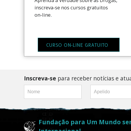
Aprenda a Verdade sobre as Drogas,
inscreva‑se nos cursos gratuitos
on‑line.
CURSO ON‑LINE GRATUITO
Inscreva-se
para receber notícias e atu
Fundação para Um Mundo se