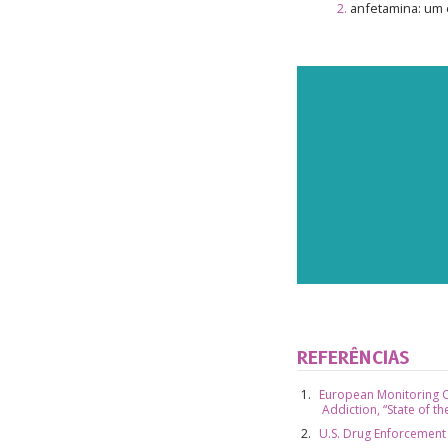
2
.
anfetamina: um 
REFERÊNCIAS
European Monitoring C
Addiction, “State of t
U.S. Drug Enforcement