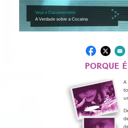
Veja o Documentário
A Verdade sobre a Cocaína
PORQUE É
A
t
u
D
d
de