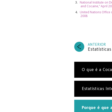
National Institute on D
and Cocaine,” April 2
United Nations Office
2008
SU
ANTERIOR
Estatísticas
Subscr
obtenha
entrad
O que é a Coca
Estatísticas In
Porque é que a