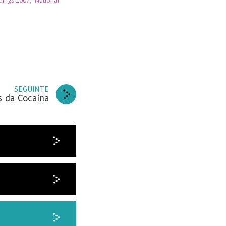
ings 2007,” National
BER
SEGUINTE
s da Cocaína
as
e
e
VER
GADO.