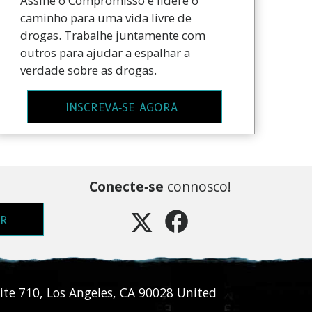
Assine o Compromisso e lidere o
caminho para uma vida livre de
drogas. Trabalhe juntamente com
outros para ajudar a espalhar a
verdade sobre as drogas.
INSCREVA‑SE AGORA
Conecte‑se
connosco!
ER
ite 710
,
Los Angeles
,
CA
90028
United