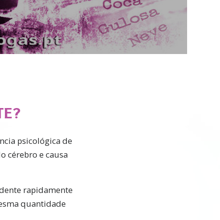
Video
TE?
ncia psicológica de
do cérebro e causa
ndente rapidamente
mesma quantidade