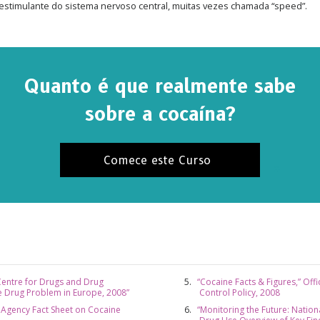
estimulante do sistema nervoso central, muitas vezes chamada “speed”.
Quanto é que realmente sabe
sobre a cocaína?
Comece este Curso
entre for Drugs and Drug
“Cocaine Facts & Figures,” Off
he Drug Problem in Europe, 2008”
Control Policy, 2008
 Agency Fact Sheet on Cocaine
“Monitoring the Future: Nation