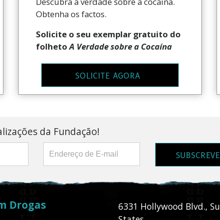
Descubra a verdade sobre a cocaína.
Obtenha os factos.
Solicite o seu exemplar gratuito do
folheto
A Verdade sobre a Cocaína
SOLICITE AGORA
alizações da Fundação!
SUBSCREV
m Drogas
6331 Hollywood Blvd., Su
States