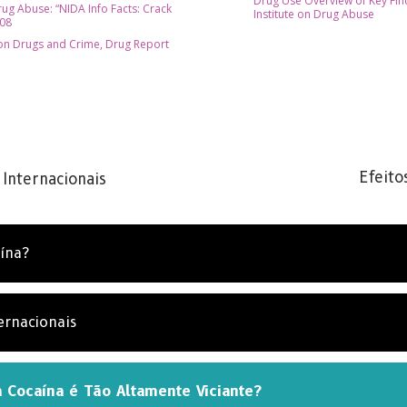
Drug Use Overview of Key Find
rug Abuse: “NIDA Info Facts: Crack
Institute on Drug Abuse
008
 on Drugs and Crime, Drug Report
BSCREVA-SE PARA RECEBER ATUALIZAÇÕES E SA
FORMAS DE AJUDAR
Efeito
 Internacionais
eva ao
Boletim Informativo da Verdade sobre as Drog
 as nossas últimas notícias e atualizações na sua caixa d
a.
ína?
SUBSCRE
ternacionais
NÃO OBRI
 Cocaína é Tão Altamente Viciante?