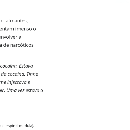
o calmantes,
mentam imenso o
envolver a
 de narcóticos
cocaína. Estava
e da cocaína.
Tinha
me injectava e
ir. Uma vez estava a
 e espinal medula).