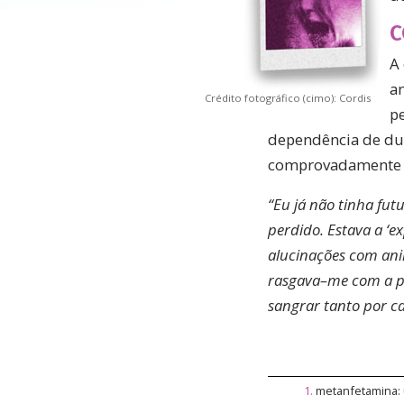
C
A 
a
Crédito fotográfico (cimo): Cordis
p
dependência de dua
comprovadamente f
“Eu
já não tinha fut
perdido. Estava a ‘e
alucinações com ani
rasgava–me com a po
sangrar tanto por ca
1
.
metanfetamina: u