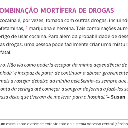
OMBINAÇÃO MORTÍFERA DE DROGAS
cocaína é, por vezes, tomada com outras drogas, incluind
nfetaminas,
marijuana e heroína. Tais combinações au
2
erigo de usar cocaína. Para além da probabilidade de des
s drogas, uma pessoa pode facilmente criar uma mistura
atal.
uro. Não via como poderia escapar da minha dependência de 
xplodir’ e incapaz de parar de continuar a abusar gravement
mais a rastejar debaixo da minha pele.
Sentia–os sempre que 
nta da seringa até começar a sangrar de forma a fazê–los sa
usa disto que tiveram de me levar para o hospital.
”
– Susan
m estimulante extremamente viciante do sistema nervoso central (cérebro