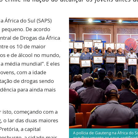
da África do Sul (SAPS)
 pequeno. De acordo
tral de Drogas da África
entre os 10 de maior
os e de álcool no mundo,
a média mundial”. E eles
ovens, com a idade
tação de drogas sendo
dência para ainda mais
 isto, começando com a
, o lar das duas maiores
etória, a capital
A polícia de Gauteng na África do S
anesburgo, a cidade mais
orgulhosamente os seus certifica