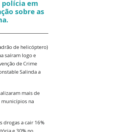
 polícia em
ação sobre as
na.
adrão de helicóptero)
a saíram logo e
venção de Crime
onstable Salinda a
ealizaram mais de
 municípios na
s drogas a cair 16%
tória e 30% no