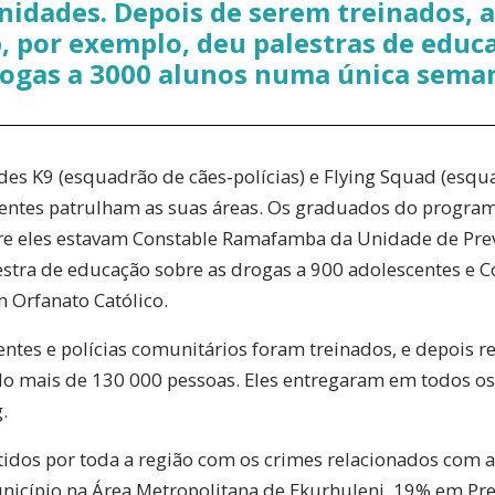
idades. Depois de serem treinados, a
 por exemplo, deu palestras de educ
ogas a 3000 alunos numa única sema
ades K9 (esquadrão de cães‑polícias) e Flying Squad (esqu
gentes patrulham as suas áreas. Os graduados do program
tre eles estavam Constable Ramafamba da Unidade de Pre
estra de educação sobre as drogas a 900 adolescentes e C
 Orfanato Católico.
ntes e polícias comunitários foram treinados, e depois r
do mais de 130 000 pessoas. Eles entregaram em todos os
.
tidos por toda a região com os crimes relacionados com a
icípio na Área Metropolitana de Ekurhuleni, 19% em Pre