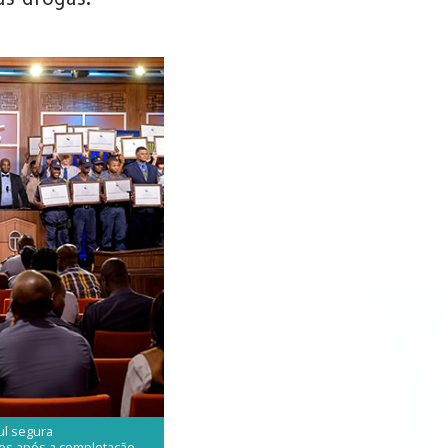
ul segura
dos após a completação