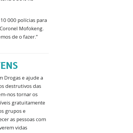
 10 000 polícias para
a Coronel Mofokeng.
mos de o fazer.”
VENS
 Drogas e ajude a
os destrutivos das
em‑nos tornar os
íveis gratuitamente
ros grupos e
lecer as pessoas com
iverem vidas