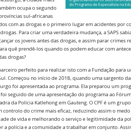
do Programa de Especialista na Ed
também ocupa o segundo
províncias sul‑africanas
dos com as drogas e o primeiro lugar em acidentes por c
drogas. Para criar uma verdadeira mudança, a SAPS sabia
lcançar os jovens antes das drogas, e assim parar crimes 
Para quê prendê‑los quando os podem educar com antece
das drogas?
arceiro perfeito para realizar isto com a Fundação par
Sul. Começou no início de 2018, quando uma sargento da
urgo foi apresentada ao programa. Ela preparou um prog
so foi seguido de uma apresentação do programa ao Fóru
uadra da Polícia Katlehong em Gauteng. O CPF é um grupo
 controlo do crime mais eficaz, reduzindo assim o medo
de de vida e melhorando o serviço e legitimidade da polí
er a polícia e a comunidade a trabalhar em conjunto. Assim