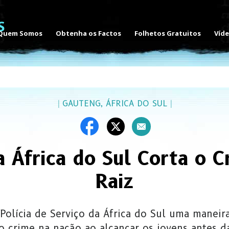
Quem Somos
Obtenha os Factos
Folhetos Gratuitos
Víd
|
GAUTENG, ÁFRICA DO SUL
|
a África do Sul Corta o 
Raiz
Polícia de Serviço da África do Sul uma maneir
o crime na nação ao alcançar os jovens antes d