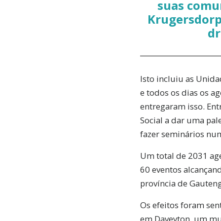
suas comun
Krugersdorp,
dr
Isto incluiu as Unid
e todos os dias os a
entregaram isso. En
Social a dar uma pal
fazer seminários num
Um total de 2031 age
60 eventos alcançan
província de Gauteng
Os efeitos foram sen
em Daveyton, um mun