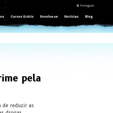
Português
eos
Cursos Grátis
Envolva‑se
Notícias
Blog
Crime pela
a de reduzir as
as drogas.