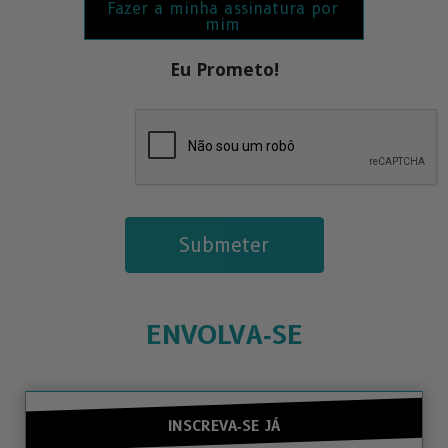
Fazer a minha assinatura por
mim
Eu Prometo!
Submeter
ENVOLVA‑SE
INSCREVA‑SE JÁ