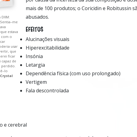
mais de 100 produtos; o Coricidin e Robitussin s
abusados.
m DXM:
 Sentia–me
ava
EFEITOS
rque estava
o com o
Alucinações visuais
car
oderia usar
Hiperexcitabilidade
ertir, que
Insónia
rei ficar
 capaz de
Letargia
 perdido.
zê–lo
Dependência física (com uso prolongado)
Crystal
Vertigem
Fala descontrolada
o e cerebral