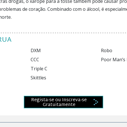
ras drogas, o xarope para a tosse também pode causar pr
problemas de coração. Combinado com o álcool, é especialm
morte.
RUA
DXM

Robo

CCC

Poor Man’s PCP

Triple C

Regista‑se ou Inscreva‑se
Gratuitamente