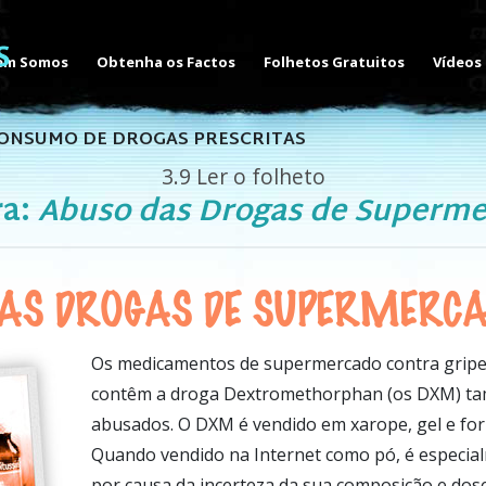
em Somos
Obtenha os Factos
Folhetos Gratuitos
Vídeos
CONSUMO DE DROGAS PRESCRITAS
3.9
Ler o folheto
ra:
Abuso das Drogas de Superm
AS DROGAS DE SUPERMERC
Os
medicamentos de supermercado contra gripe
contêm a droga Dextromethorphan (os DXM) t
abusados. O DXM é vendido em xarope, gel e fo
Quando vendido na Internet como pó, é especia
por causa da incerteza da sua composição e dos