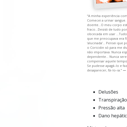
“A minha experiência co
Comecei a urinar sangue.
doente…O meu corpo est
fraco…Desisti de tudo po
obcecada em usar …Tud
que me preocupava era fi
‘alucinada’… Pensei que p
o Coricidin só para me div
não importava. Nunca espe
dependente… Nunca serei
compensar aquele tempo
Se pudesse apagá–lo e fa
desaparecer, fá–lo–ia.”
— 
Delusões
Transpiração
Pressão alta
Dano hepátic