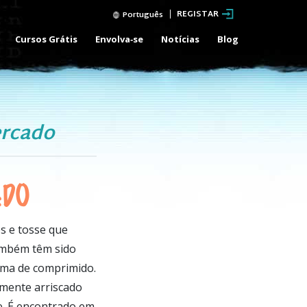
REGISTAR
Português
Cursos Grátis
Envolva‑se
Notícias
Blog
ercado
ADO
s e tosse que
ambém têm sido
rma de comprimido.
lmente arriscado
e. É encontrado em