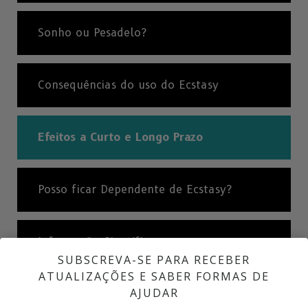
Sonho ou Pesadelo?
Consequências do uso do Ecstasy
Efeitos a Curto e Longo Prazo
Posso ficar Dependente de Ecstasy?
Informação Científica
SUBSCREVA-SE PARA RECEBER
ATUALIZAÇÕES E SABER FORMAS DE
AJUDAR
A Verdade sobre as Drogas