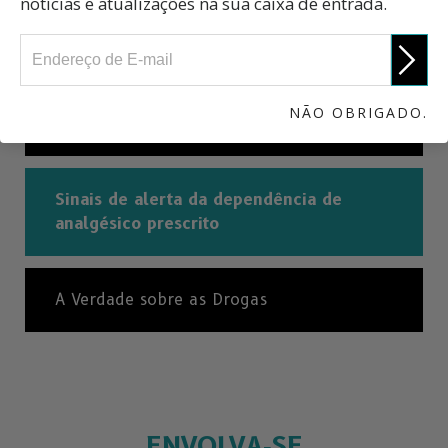
notícias e atualizações na sua caixa de entrada.
Analgésicos: Uma Breve História
NÃO OBRIGADO.
Estatísticas Internacionais
Sinais de alerta da dependência de
analgésico prescrito
A Verdade sobre as Drogas
ENVOLVA‑SE