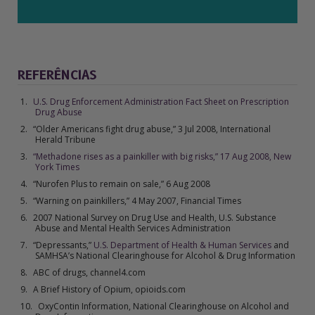
REFERÊNCIAS
U.S. Drug Enforcement Administration Fact Sheet on Prescription
Drug Abuse
“Older Americans fight drug abuse,” 3 Jul 2008,
International
Herald Tribune
“Methadone rises as a painkiller with big risks,” 17 Aug 2008, New
York Times
“Nurofen Plus to remain on sale,” 6 Aug 2008
“Warning on painkillers,” 4 May 2007, Financial Times
2007 National Survey on Drug Use and Health, U.S. Substance
Abuse and Mental Health Services Administration
“Depressants,”
U.S. Department of Health & Human Services
and
SAMHSA’s
National Clearinghouse for Alcohol & Drug Information
ABC of drugs, channel4.com
A Brief History of Opium, opioids.com
OxyContin Information, National Clearinghouse on Alcohol and