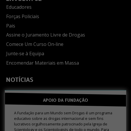
Educadores
Forças Policiais
Pais
Assine o Juramento Livre de Drogas
Comece Um Curso On‑line
Junte‑se à Equipa
Encomendar Materiais em Massa
NOTÍCIAS
APOIO DA FUNDAÇÃO
A Fundação para um Mundo sem Drogas é um programa
educativo sobre as drogas internacional e sem fins
lucrativos orgulhosamente patrocinado pela Igreja de
Scientology e os Scientologists de todo o mundo. Para