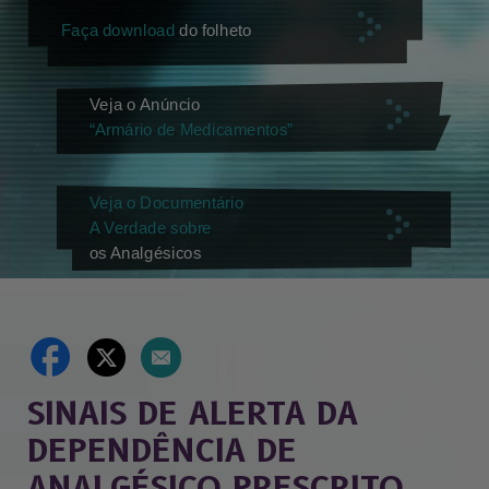
Faça download
do folheto
Veja o Anúncio
“Armário de Medicamentos”
Veja o Documentário
A Verdade sobre
os Analgésicos
SINAIS DE ALERTA DA
DEPENDÊNCIA DE
ANALGÉSICO PRESCRITO