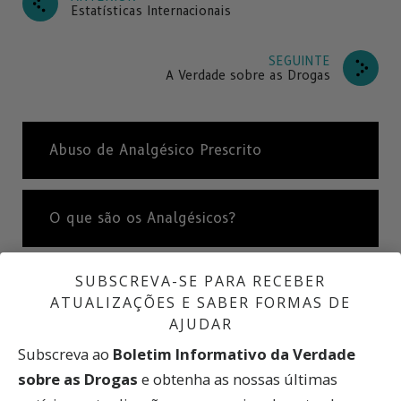
Estatísticas Internacionais
SEGUINTE
A Verdade sobre as Drogas
Abuso de Analgésico Prescrito
O que são os Analgésicos?
SUBSCREVA-SE PARA RECEBER
Compreender Porque é que os Analgésicos
ATUALIZAÇÕES E SABER FORMAS DE
se Tornam tão Viciantes
AJUDAR
Subscreva ao
Boletim Informativo da Verdade
OxyContin a “Hillbilly Heroin”
sobre as Drogas
e obtenha as nossas últimas