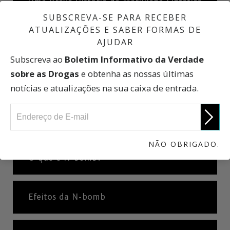
Uma Breve História da Marijuana Sintética
SUBSCREVA-SE PARA RECEBER
ATUALIZAÇÕES E SABER FORMAS DE
O que são Sais de Banho?
AJUDAR
Subscreva ao
Boletim Informativo da Verdade
sobre as Drogas
e obtenha as nossas últimas
Efeitos dos Sais de Banho
notícias e atualizações na sua caixa de entrada.
Sais de Banho: Uma Breve História
NÃO OBRIGADO.
O que é
N-bomb?
Efeitos da N-bomb