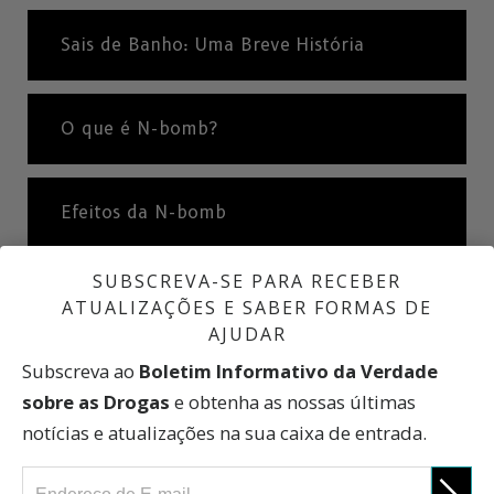
Sais de Banho: Uma Breve História
O que é
N-bomb?
Efeitos da N-bomb
SUBSCREVA-SE PARA RECEBER
N-Bomb:
Uma Breve História
ATUALIZAÇÕES E SABER FORMAS DE
AJUDAR
Subscreva ao
Boletim Informativo da Verdade
O que os Traficantes na Internet Lhe
sobre as Drogas
e obtenha as nossas últimas
Dirão
notícias e atualizações na sua caixa de entrada.
A Verdade sobre as Drogas