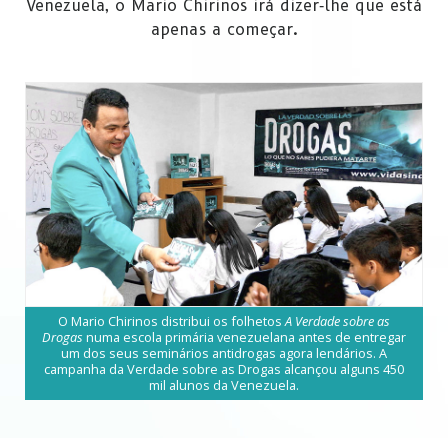
Venezuela, o Mario Chirinos irá dizer‑lhe que está
apenas a começar.
O Mario Chirinos distribui os folhetos
A Verdade sobre as
Drogas
numa escola primária venezuelana antes de entregar
um dos seus seminários antidrogas agora lendários. A
campanha da Verdade sobre as Drogas alcançou alguns 450
mil alunos da Venezuela.