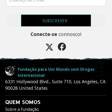
SUBSCREVER
Conecte‑se
connosco!
Fundação para Um Mundo sem Drogas
Internacional
6331 Hollywood Blvd., Suite 710
,
Los Angeles
,
CA
90028
United States
QUEM SOMOS
Sobre a Fundação