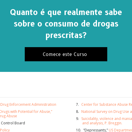
Quanto é que realmente sabe
sobre o consumo de drogas
prescritas?
Comece este Curso
BSCREVA-SE PARA RECEBER ATUALIZAÇÕES E SA
FORMAS DE AJUDAR
. Drug Enforcement Administration
Center for Substance Abuse R
Drugs with Potential for Abuse,”
National Survey on Drug Use 
eva ao
Boletim Informativo da Verdade sobre as Drog
 Drug Abuse
Suicidality, violence and mani
 as nossas últimas notícias e atualizações na sua caixa d
s Control Board
and analysis, P. Breggin.
a.
Policy
“Depressants,”
US Departmen