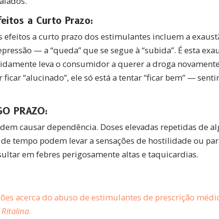
alados.
feitos a Curto Prazo:
 efeitos a curto prazo dos estimulantes incluem a exaustã
epressão — a “queda” que se segue à “subida”. É esta exa
idamente leva o consumidor a querer a droga novament
r ficar “alucinado”, ele só está a tentar “ficar bem” — sen
GO PRAZO:
dem causar dependência. Doses elevadas repetidas de al
de tempo podem levar a sensações de hostilidade ou par
tar em febres perigosamente altas e taquicardias.
ões acerca do abuso de estimulantes de prescrição médic
Ritalina
.