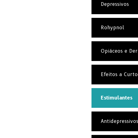
Depressivos
Rohypnol
Opiáceos e Der
Efeitos a Curt
Estimulantes
Antidepressivo