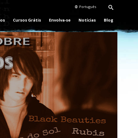
Português
eos
Cursos Grátis
Envolva‑se
Notícias
Blog
Play