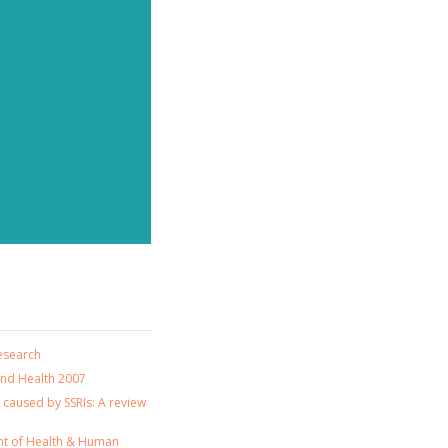
BER
esearch
and Health 2007
as
e
a caused by SSRIs: A review
e
t of Health & Human