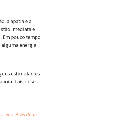
o, a apatia e a
ustão imediata e
e. Em pouco tempo,
tir alguma energia
guns estimulantes
anoia. Tais doses
a, veja
A Verdade