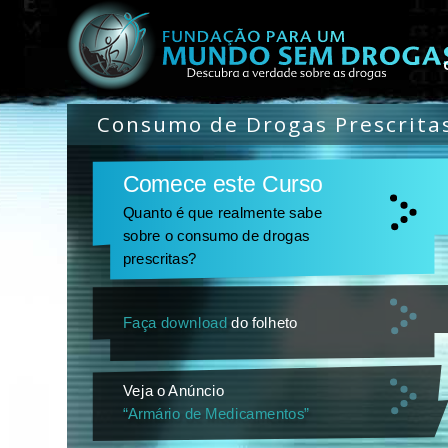
Consumo de Drogas Prescrita
Comece este Curso
Quanto é que realmente sabe
sobre o consumo de drogas
prescritas?
Faça download
do folheto
Veja o Anúncio
“Armário de Medicamentos”