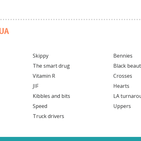
UA
Skippy

Bennies

The smart drug

Black beauties

Vitamin R

Crosses

JIF

Hearts

Kibbles and bits

LA turnaround
