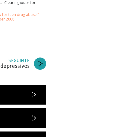
l Clearinghouse for
y for teen drug abuse,”
VER
ber 2008
GADO.
SEGUINTE
idepressivos