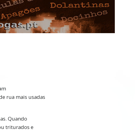
Video
tam
 de rua mais usadas
las. Quando
ou triturados e