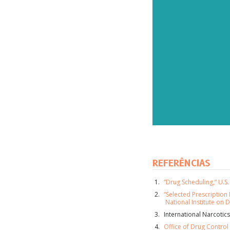
REFERÊNCIAS
SU
“Drug Scheduling,” U.S
“Selected Prescription 
Subscr
National Institute on
obtenha
International Narcotic
entrad
Office of Drug Control 