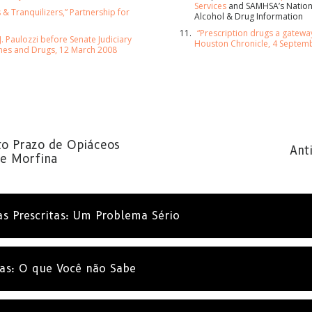
Services
and SAMHSA’s Nationa
 & Tranquilizers,” Partnership for
Alcohol & Drug Information
“Prescription drugs a gatewa
SUBSCRE
. Paulozzi before Senate Judiciary
Houston Chronicle, 4 Septem
es and Drugs, 12 March 2008
NÃO OBRI
to Prazo de Opiáceos
Ant
de Morfina
s Prescritas: Um Problema Sério
tas: O que Você não Sabe