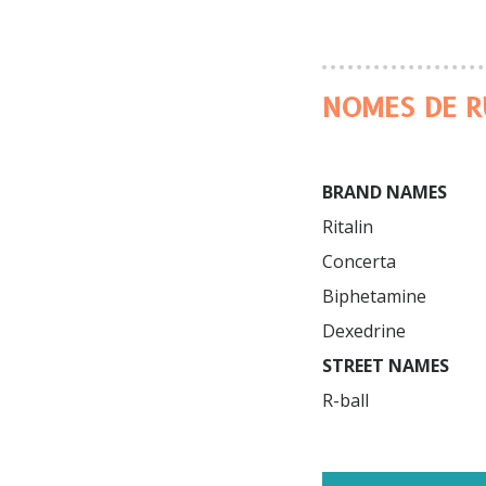
NOMES DE R
BRAND NAMES
Ritalin

Concerta

Biphetamine

STREET NAMES
R-ball

Truck drivers
