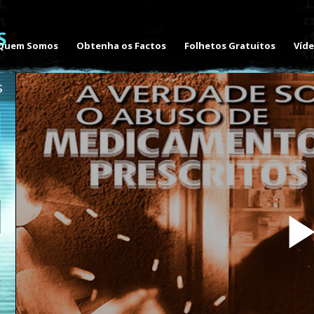
Quem Somos
Obtenha os Factos
Folhetos Gratuitos
Víd
s