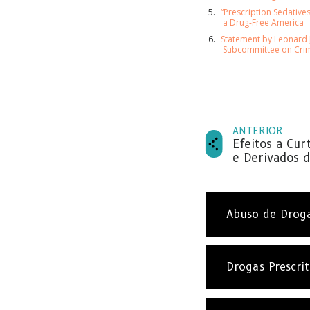
“Prescription Sedatives
a Drug-Free America
Statement by Leonard J
Subcommittee on Crim
ANTERIOR
Efeitos a Cur
e Derivados 
Abuso de Droga
Drogas Prescri